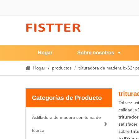
Hogar
Sobre nosotros
Hogar
/
productos
/
trituradora de madera bx62r p
tritur
Categorías de Producto
Tal vez u
calidad, y
triturado
Astilladora de madera con toma de
satisfacer
fuerza
sobre
tri
bx62r pto