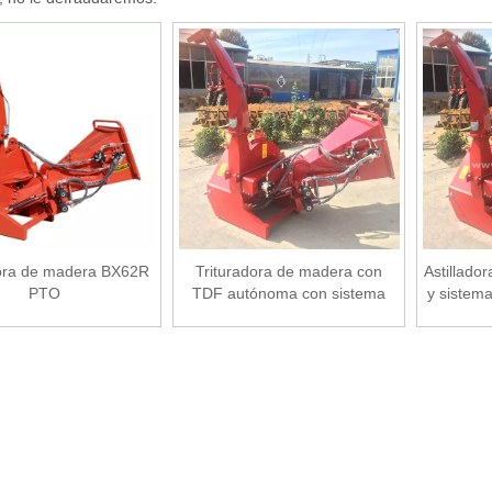
dora de madera BX62R
Trituradora de madera con
Astillado
PTO
TDF autónoma con sistema
y sistem
hidráulico BX62R