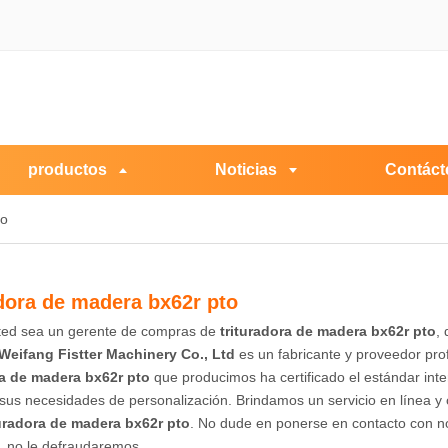
productos
Noticias
Contáct
to
adora de madera bx62r pto
sted sea un gerente de compras de
trituradora de madera bx62r pto
,
Weifang Fistter Machinery Co., Ltd
es un fabricante y proveedor pro
ra de madera bx62r pto
que producimos ha certificado el estándar inte
 sus necesidades de personalización. Brindamos un servicio en línea y
turadora de madera bx62r pto
. No dude en ponerse en contacto con no
, no le defraudaremos.