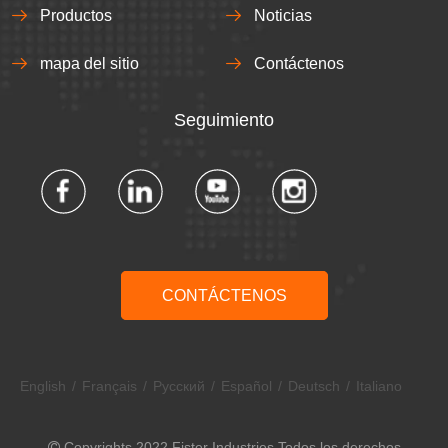
Productos
Noticias
mapa del sitio
Contáctenos
Seguimiento​​​​​​​
CONTÁCTENOS
English
/
Français
/
Pусский
/
Español
/
Deutsch
/
Italiano
Copyrights 2022 Fister Industries Todos los derechos
