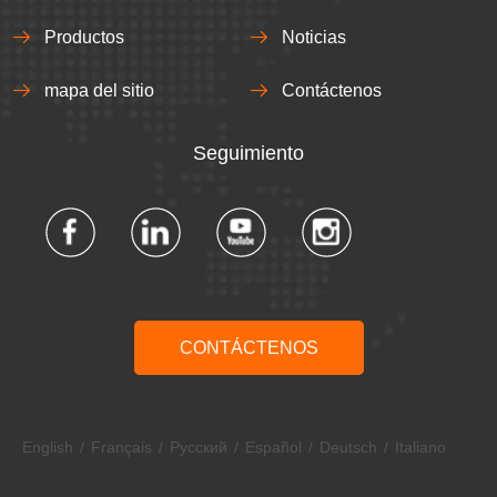
Productos
Noticias
mapa del sitio
Contáctenos
Seguimiento​​​​​​​
CONTÁCTENOS
English
/
Français
/
Pусский
/
Español
/
Deutsch
/
Italiano