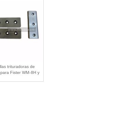
llas trituradoras de
para Fister WM-8H y
WM-8M