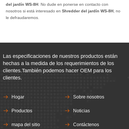
del jardín WS-8H
. No dude en ponerse en contacto con
nosotros si está interesado en
Shredder del jardín WS-8H
, no
le defraudaremos.
Las especificaciones de nuestros productos están
hechas a la medida de los requerimientos de los
clientes.También podemos hacer OEM para los
clientes.
Hogar
Sobre nosotros
Productos
Noticias
mapa del sitio
Contáctenos