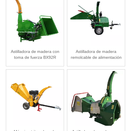
Astilladora de madera con
Astilladora de madera
toma de fuerza BX92R
remolcable de alimentación
mecánica con motor diésel
de 18 hp