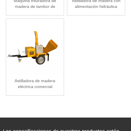
Máquina trituradora de
Astilladora de madera con
madera de tambor de
alimentación hidráulica
gasolina de 15 hp con
BX102R
aprobación CE de venta
caliente
Astilladora de madera
eléctrica comercial