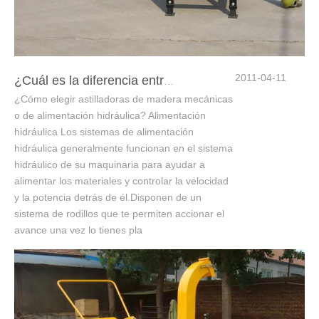
2011-04-11
¿Cuál es la diferencia entre las astilladoras de madera mecánicas y de alimentación hidráulica?
¿Cómo elegir astilladoras de madera mecánicas
o de alimentación hidráulica? Alimentación
hidráulica Los sistemas de alimentación
hidráulica generalmente funcionan en el sistema
hidráulico de su maquinaria para ayudar a
alimentar los materiales y controlar la velocidad
y la potencia detrás de él.Disponen de un
sistema de rodillos que te permiten accionar el
avance una vez lo tienes pla