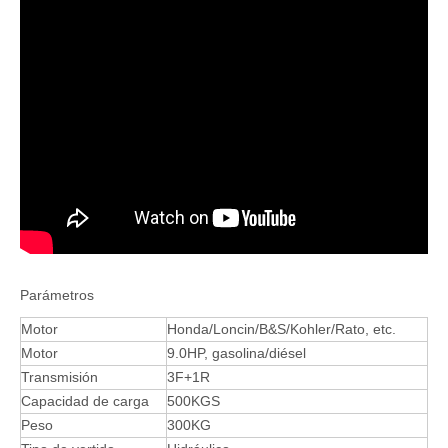
Parámetros
Motor
Honda/Loncin/B&S/Kohler/Rato, etc.
Motor
9.0HP, gasolina/diésel
Transmisión
3F+1R
Capacidad de carga
500KGS
Peso
300KG