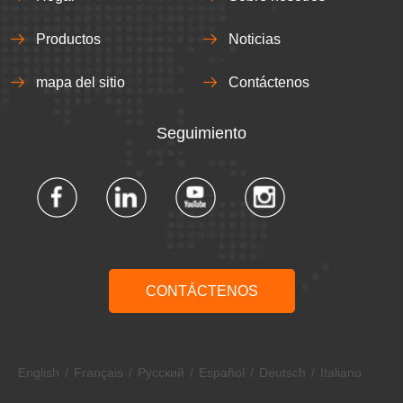
Productos
Noticias
mapa del sitio
Contáctenos
Seguimiento​​​​​​​
CONTÁCTENOS
English
/
Français
/
Pусский
/
Español
/
Deutsch
/
Italiano