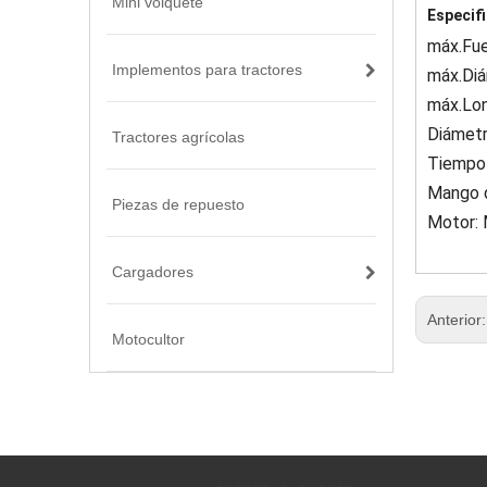
Mini volquete
Especifi
máx.Fue
Implementos para tractores
máx.Diá
máx.Lon
Diámetr
Tractores agrícolas
Tiempo 
Mango d
Piezas de repuesto
Motor: 
Cargadores
Anterior
Motocultor