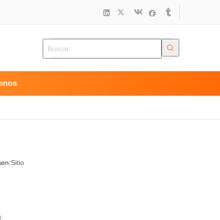
enos
gen:
Sitio
.