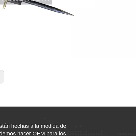
:
están hechas a la medida de
podemos hacer OEM para los