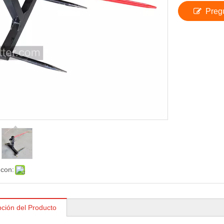
Preg
 con:
pción del Producto