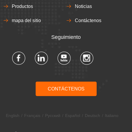
Productos
Noticias
mapa del sitio
Contáctenos
Seguimiento​​​​​​​
CONTÁCTENOS
English
/
Français
/
Pусский
/
Español
/
Deutsch
/
Italiano