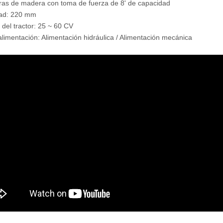
oras de madera con toma de fuerza de 8' de capacidad
ad: 220 mm
 del tractor: 25 ~ 60 CV
alimentación: Alimentación hidráulica / Alimentación mecánica