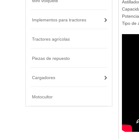
Mini volquete
Astillad
Capacid
Potencia
Implementos para tractores
Tipo de 
Tractores agrícolas
Piezas de repuesto
Cargadores
Motocultor