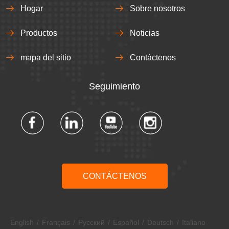
Hogar
Sobre nosotros
Productos
Noticias
mapa del sitio
Contáctenos
Seguimiento​​​​​​​
CONTÁCTENOS
English
/
Français
/
Pусский
/
Español
/
Deutsch
/
Italiano